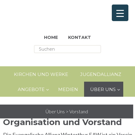
HOME
KONTAKT
KIRCHEN UND WERKE
JUGENDALLIANZ
ANGEBOTE
MEDIEN
ÜBER UNS
Über Uns
>
Vorstand
Organisation und Vorstand
Die Evangelische Allianz Winterthur EAW ist ein Verein.