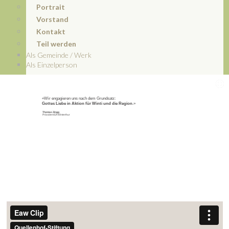
Portrait
Vorstand
Kontakt
Teil werden
Als Gemeinde / Werk
Als Einzelperson
«Wir engagieren uns nach dem Grundsatz:
Gottes Liebe in Aktion für Winti und die Region
.»
Thomas Zingg
Präsident EA Winterthur