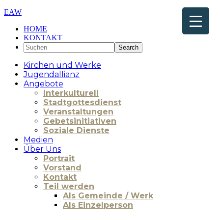
EAW
HOME
KONTAKT
Kirchen und Werke
Jugendallianz
Angebote
Interkulturell
Stadtgottesdienst
Veranstaltungen
Gebetsinitiativen
Soziale Dienste
Medien
Über Uns
Portrait
Vorstand
Kontakt
Teil werden
Als Gemeinde / Werk
Als Einzelperson