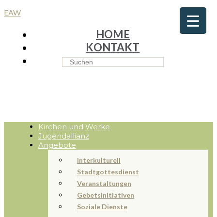
EAW
HOME
KONTAKT
Kirchen und Werke
Jugendallianz
Angebote
Interkulturell
Stadtgottesdienst
Veranstaltungen
Gebetsinitiativen
Soziale Dienste